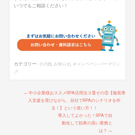
いつでもご相談ください！
カテゴリー:
,
,
その他
お知らせ
キャンペーン
パーマリン
ク
投稿ナビゲーション
←
中小企業様おススメRPA活用法３選その③【徹底導
入支援を受けながら、自社でRPAのシナリオを作
る！】という使い方！！
導入してよかった！RPAで自
動化して効果の高い業務と
は？
→