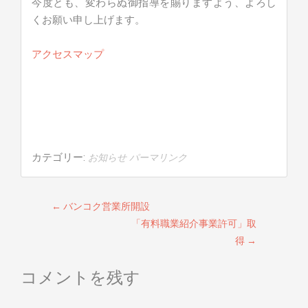
今度とも、変わらぬ御指導を賜りますよう、よろし
くお願い申し上げます。
アクセスマップ
カテゴリー:
お知らせ
パーマリンク
投稿ナビゲーション
←
バンコク営業所開設
「有料職業紹介事業許可」取
得
→
コメントを残す