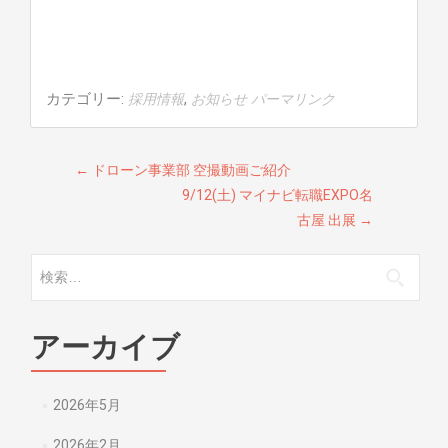
カテゴリー:
,
採用情報
お知らせ
パーマリンク
投稿ナビゲーション
←
ドローン事業部 空撮動画ご紹介
9/12(土) マイナビ転職EXPO名
古屋 出展
→
検索:
アーカイブ
2026年5月
2026年2月